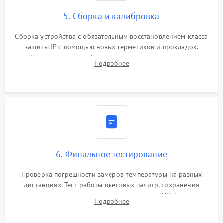
5. Сборка и калибровка
Сборка устройства с обязательным восстановлением класса
защиты IP с помощью новых герметиков и прокладок.
Программная калибровка матрицы по эталонному
Подробнее
абсолютно черному телу для точного измерения температур.
6. Финальное тестирование
Проверка погрешности замеров температуры на разных
дистанциях. Тест работы цветовых палитр, сохранения
термограмм в память и передачи данных на ПК. Проверка
Подробнее
автономности работы и итоговый контроль качества.