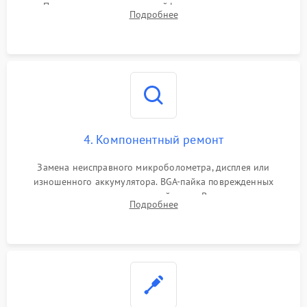
Проверка целостности шлейфов, модуля памяти и
Подробнее
интерфейсов связи. Выявление сгоревших SMD-компонентов
на плате.
4. Компонентный ремонт
Замена неисправного микроболометра, дисплея или
изношенного аккумулятора. BGA-пайка поврежденных
контроллеров на материнской плате. Восстановление
Подробнее
разъемов и кнопок, замена поврежденных элементов
корпуса.