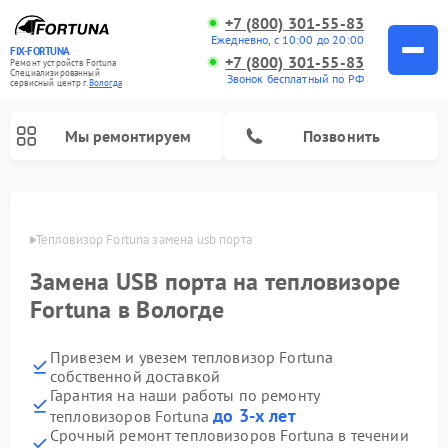
+7 (800) 301-55-83
Ежедневно, с 10:00 до 20:00
FIX-FORTUNA
+7 (800) 301-55-83
Ремонт устройств Fortuna
Специализированный
Звонок бесплатный по РФ
cервисный центр г.
Вологда
Мы ремонтируем
Позвонить
Ремонт оптических прицелов Fortuna
логде
Тепловизор Fortuna замена usb порта
Замена USB порта на тепловизоре
Fortuna в Вологде
Привезем и увезем тепловизор Fortuna
собственной доставкой
Гарантия на наши работы по ремонту
до 3-х лет
тепловизоров Fortuna
Срочный ремонт тепловизоров Fortuna в течении