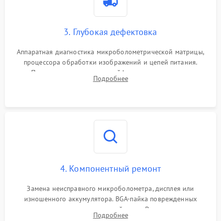
3. Глубокая дефектовка
Аппаратная диагностика микроболометрической матрицы,
процессора обработки изображений и цепей питания.
Проверка целостности шлейфов, модуля памяти и
Подробнее
интерфейсов связи. Выявление сгоревших SMD-компонентов
на плате.
4. Компонентный ремонт
Замена неисправного микроболометра, дисплея или
изношенного аккумулятора. BGA-пайка поврежденных
контроллеров на материнской плате. Восстановление
Подробнее
разъемов и кнопок, замена поврежденных элементов