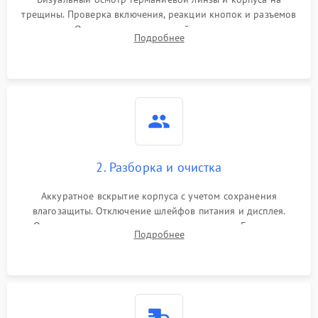
трещины. Проверка включения, реакции кнопок и разъемов
зарядки. Оценка вывода тепловой сигнатуры на экран,
Подробнее
проверка базовых функций и считывание системных
ошибок.
2. Разборка и очистка
Аккуратное вскрытие корпуса с учетом сохранения
влагозащиты. Отключение шлейфов питания и дисплея.
Очистка внутренних плат от окислов и пыли. Бережная
Подробнее
обработка германиевого объектива специализированными
растворами.