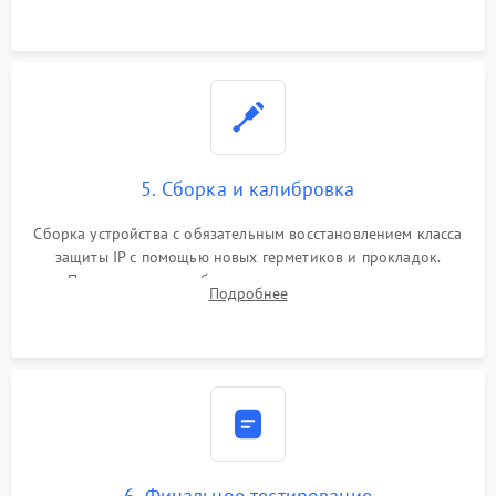
корпуса.
5. Сборка и калибровка
Сборка устройства с обязательным восстановлением класса
защиты IP с помощью новых герметиков и прокладок.
Программная калибровка матрицы по эталонному
Подробнее
абсолютно черному телу для точного измерения температур.
6. Финальное тестирование