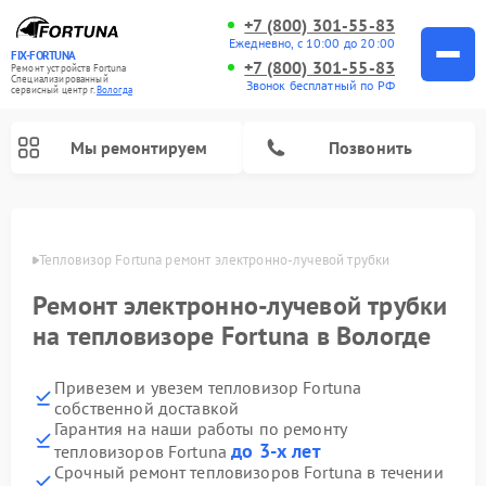
+7 (800) 301-55-83
Ежедневно, с 10:00 до 20:00
FIX-FORTUNA
+7 (800) 301-55-83
Ремонт устройств Fortuna
Специализированный
Звонок бесплатный по РФ
cервисный центр г.
Вологда
Мы ремонтируем
Позвонить
Ремонт оптических прицелов Fortuna
логде
Тепловизор Fortuna ремонт электронно-лучевой трубки
Ремонт электронно-лучевой трубки
на тепловизоре Fortuna в Вологде
Привезем и увезем тепловизор Fortuna
собственной доставкой
Гарантия на наши работы по ремонту
до 3-х лет
тепловизоров Fortuna
Срочный ремонт тепловизоров Fortuna в течении