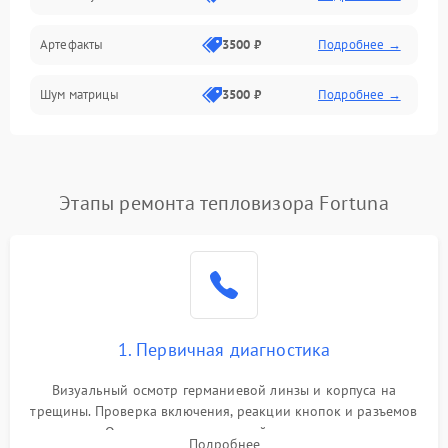
Артефакты
3500 ₽
Подробнее →
Матрица
Шум матрицы
3500 ₽
Подробнее →
Проблемы питания
Температурные проблемы
Сбои коммуникаций и интерфейсов
Этапы ремонта тепловизора Fortuna
Программные сбои
Проблемы с объективом
1. Первичная диагностика
Экран (дисплей)
Визуальный осмотр германиевой линзы и корпуса на
трещины. Проверка включения, реакции кнопок и разъемов
зарядки. Оценка вывода тепловой сигнатуры на экран,
Подробнее