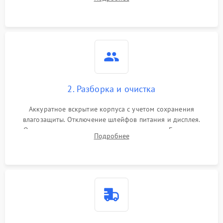
проверка базовых функций и считывание системных
ошибок.
2. Разборка и очистка
Аккуратное вскрытие корпуса с учетом сохранения
влагозащиты. Отключение шлейфов питания и дисплея.
Очистка внутренних плат от окислов и пыли. Бережная
Подробнее
обработка германиевого объектива специализированными
растворами.