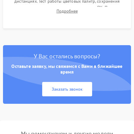
дистанциях. Тест работы цветовых палитр, сохранения
термограмм в память и передачи данных на ПК. Проверка
Подробнее
автономности работы и итоговый контроль качества.
У Вас остались вопросы?
Оставьте заявку, мы свяжемся с Вами в ближайшее
время
Заказать звонок
Мы ремонтируем и другие модели