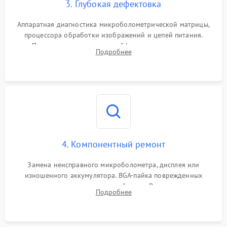
3. Глубокая дефектовка
Аппаратная диагностика микроболометрической матрицы,
процессора обработки изображений и цепей питания.
Проверка целостности шлейфов, модуля памяти и
Подробнее
интерфейсов связи. Выявление сгоревших SMD-компонентов
на плате.
4. Компонентный ремонт
Замена неисправного микроболометра, дисплея или
изношенного аккумулятора. BGA-пайка поврежденных
контроллеров на материнской плате. Восстановление
Подробнее
разъемов и кнопок, замена поврежденных элементов
корпуса.