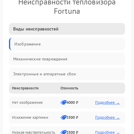
Неисправности тепловизора
Fortuna
Виды неисправностей
Изображение
Механические повреждения
Электронные и аппаратные сбои
Неисправности
Стоимость
Неисправности сенсора и оптики
Нет изображения
4000 ₽
Подробнее →
Программные ошибки
Искажение картинки
3500 ₽
Подробнее →
Электропитание
Низкая чувствительность
3500 ₽
Подробнее →
Измерения