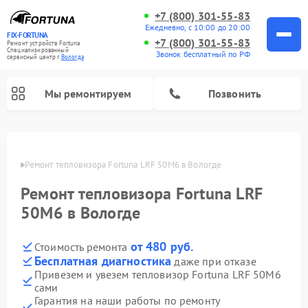
+7 (800) 301-55-83
Ежедневно, с 10:00 до 20:00
FIX-FORTUNA
+7 (800) 301-55-83
Ремонт устройств Fortuna
Специализированный
Звонок бесплатный по РФ
cервисный центр г.
Вологда
Мы ремонтируем
Позвонить
Ремонт оптических прицелов Fortuna
логде
Ремонт тепловизора Fortuna LRF 50M6 в Вологде
Ремонт тепловизора Fortuna LRF
50M6 в Вологде
от 480 руб.
Стоимость ремонта
Бесплатная диагностика
даже при отказе
Привезем и увезем тепловизор Fortuna LRF 50M6
сами
Гарантия на наши работы по ремонту