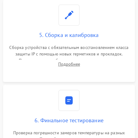
5. Сборка и калибровка
Сборка устройства с обязательным восстановлением класса
защиты IP с помощью новых герметиков и прокладок.
Программная калибровка матрицы по эталонному
Подробнее
абсолютно черному телу для точного измерения температур.
6. Финальное тестирование
Проверка погрешности замеров температуры на разных