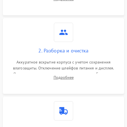
проверка базовых функций и считывание системных
ошибок.
2. Разборка и очистка
Аккуратное вскрытие корпуса с учетом сохранения
влагозащиты. Отключение шлейфов питания и дисплея.
Очистка внутренних плат от окислов и пыли. Бережная
Подробнее
обработка германиевого объектива специализированными
растворами.