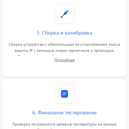
5. Сборка и калибровка
Сборка устройства с обязательным восстановлением класса
защиты IP с помощью новых герметиков и прокладок.
Программная калибровка матрицы по эталонному
Подробнее
абсолютно черному телу для точного измерения температур.
6. Финальное тестирование
Проверка погрешности замеров температуры на разных