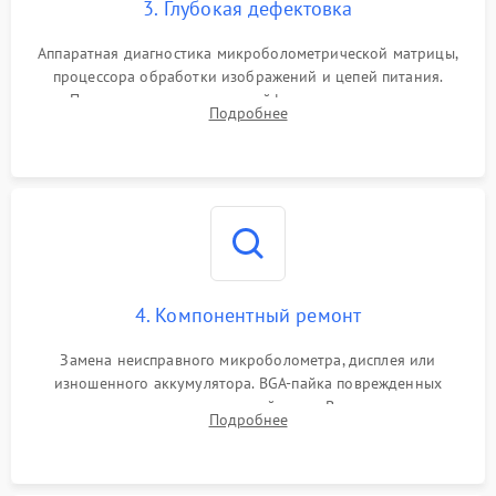
3. Глубокая дефектовка
Аппаратная диагностика микроболометрической матрицы,
процессора обработки изображений и цепей питания.
Проверка целостности шлейфов, модуля памяти и
Подробнее
интерфейсов связи. Выявление сгоревших SMD-компонентов
на плате.
4. Компонентный ремонт
Замена неисправного микроболометра, дисплея или
изношенного аккумулятора. BGA-пайка поврежденных
контроллеров на материнской плате. Восстановление
Подробнее
разъемов и кнопок, замена поврежденных элементов
корпуса.