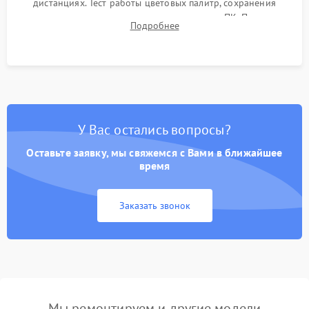
дистанциях. Тест работы цветовых палитр, сохранения
термограмм в память и передачи данных на ПК. Проверка
Подробнее
автономности работы и итоговый контроль качества.
У Вас остались вопросы?
Оставьте заявку, мы свяжемся с Вами в ближайшее
время
Заказать звонок
Мы ремонтируем и другие модели