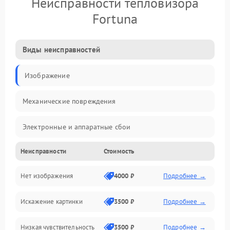
Неисправности тепловизора
Fortuna
Виды неисправностей
Изображение
Механические повреждения
Электронные и аппаратные сбои
Неисправности
Стоимость
Неисправности сенсора и оптики
Нет изображения
4000 ₽
Подробнее →
Программные ошибки
Искажение картинки
3500 ₽
Подробнее →
Электропитание
Низкая чувствительность
3500 ₽
Подробнее →
Измерения