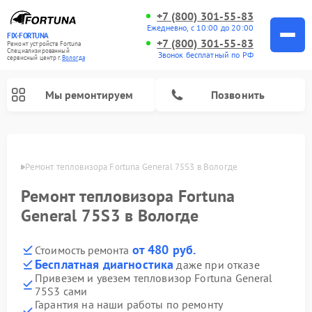
+7 (800) 301-55-83
Ежедневно, с 10:00 до 20:00
FIX-FORTUNA
+7 (800) 301-55-83
Ремонт устройств Fortuna
Специализированный
Звонок бесплатный по РФ
cервисный центр г.
Вологда
Мы ремонтируем
Позвонить
Ремонт оптических прицелов Fortuna
логде
Ремонт тепловизора Fortuna General 75S3 в Вологде
Ремонт тепловизора Fortuna
General 75S3 в Вологде
от 480 руб.
Стоимость ремонта
Бесплатная диагностика
даже при отказе
Привезем и увезем тепловизор Fortuna General
75S3 сами
Гарантия на наши работы по ремонту