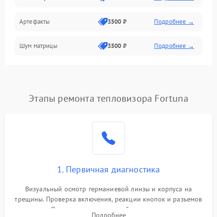
Артефакты
3500 ₽
Подробнее →
Матрица
Шум матрицы
3500 ₽
Подробнее →
Проблемы питания
Температурные проблемы
Сбои коммуникаций и интерфейсов
Этапы ремонта тепловизора Fortuna
Программные сбои
Проблемы с объективом
1. Первичная диагностика
Экран (дисплей)
Визуальный осмотр германиевой линзы и корпуса на
трещины. Проверка включения, реакции кнопок и разъемов
зарядки. Оценка вывода тепловой сигнатуры на экран,
Подробнее