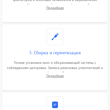
поправок. Устранение люфтов в трансфокаторе. Замена
Подробнее
поврежденных линз, разбитой сетки или восстановление
контактов в цепи подсветки прицельной марки.
5. Сборка и герметизация
Точная установка линз и оборачивающей системы с
соблюдением центровки. Замена резиновых уплотнителей и
нанесение влагозащитной смазки. Вакуумирование корпуса
Подробнее
и заполнение его осушенным азотом или аргоном для
защиты линз от внутреннего запотевания.