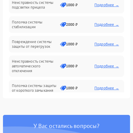
Неисправность системы
Неисправность фокусировки и оптики
1000 ₽
Подробнее →
подсветки прицела
Неисправность подсветки и электроники
Поломка системы
2000 ₽
Подробнее →
стабилизации
Прочие неисправности
Повреждение системы
1000 ₽
Подробнее →
защиты от перегрузок
Электропитание
Неисправность системы
Механика
автоматического
1000 ₽
Подробнее →
отключения
Управление
Поломка системы защиты
1000 ₽
Подробнее →
от короткого замыкания
Корпус/Герметичность
Повреждение системы
Датчики
1000 ₽
Подробнее →
защиты от перегрева
У Вас остались вопросы?
Неисправность системы
защиты от
1000 ₽
Подробнее →