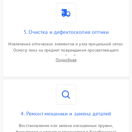
3. Очистка и дефектоскопия оптики
Извлечение оптических элементов и узла прицельной сетки.
Осмотр линз на предмет повреждения просветляющего
покрытия или появления грибка. Бережная очистка стекол
Подробнее
спецрастворами. Проверка целостности гравированной
сетки и модуля ее подсветки.
4. Ремонт механики и замена деталей
Восстановление или замена изношенных пружин,
фиксаторов и кликовых механизмов в барабанчиках