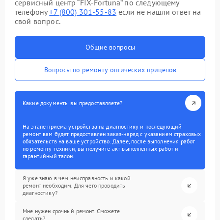
сервисный центр “FIX-Fortuna” по следующему
телефону
+7 (800) 301-55-83
если не нашли ответ на
свой вопрос.
Общие вопросы
Вопросы по ремонту оптических прицелов
Какие документы вы предоставляете?
На этапе приема устройства на диагностику и последующий
ремонт вам будет предоставлен заказ-наряд с указанием страховых
обязательств на ваше устройство. Далее, после выполнения работ
по ремонту техники, вы получите акт выполненных работ и
гарантийный талон.
Я уже знаю в чем неисправность и какой
ремонт необходим. Для чего проводить
диагностику?
Мне нужен срочный ремонт. Сможете
сделать?