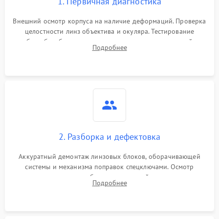
1. Первичная диагностика
Внешний осмотр корпуса на наличие деформаций. Проверка
целостности линз объектива и окуляра. Тестирование
работы барабанчиков ввода поправок, кольца отстройки
Подробнее
параллакса и зума. Выявление сколов, внутренних
загрязнений и нарушений герметичности.
2. Разборка и дефектовка
Аккуратный демонтаж линзовых блоков, оборачивающей
системы и механизма поправок спецключами. Осмотр
внутренних резьбовых соединений, пружин и
Подробнее
уплотнительных колец. Поиск причин люфта, смещения
точки попадания или заклинивания подвижных частей.