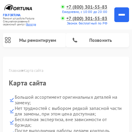
+7 (800) 301-55-83
Ежедневно, с 10:00 до 20:00
FIX-FORTUNA
+7 (800) 301-55-83
Ремонт устройств Fortuna
Специализированный
Звонок бесплатный по РФ
cервисный центр г.
Вологда
Мы ремонтируем
Позвонить
Ремонт оптических прицелов Fortuna
Главная
Карта сайта
Карта сайта
Большой ассортимент оригинальных деталей на
замену;
Нет трудностей с выбором редкой запасной части
для замены, при этом цена доступная;
Бесплатная экспертиза, вне зависимости от
брэнда;
После выполнения работы делаем контроль