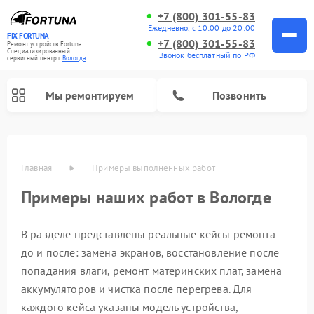
+7 (800) 301-55-83
Ежедневно, с 10:00 до 20:00
FIX-FORTUNA
+7 (800) 301-55-83
Ремонт устройств Fortuna
Специализированный
Звонок бесплатный по РФ
cервисный центр г.
Вологда
Мы ремонтируем
Позвонить
Ремонт оптических прицелов Fortuna
Главная
Примеры выполненных работ
Примеры наших работ в Вологде
В разделе представлены реальные кейсы ремонта —
до и после: замена экранов, восстановление после
попадания влаги, ремонт материнских плат, замена
аккумуляторов и чистка после перегрева. Для
каждого кейса указаны модель устройства,